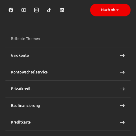
Nach oben
Sparkasse auf Facebook
Sparkasse auf Youtube
Sparkasse auf Instagram
Sparkasse auf TikTok
Sparkasse auf LinkedIn
Beliebte Themen
Girokonto
Kontowechselservice
Privatkredit
Baufinanzierung
Kreditkarte