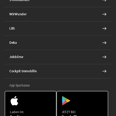
WirWunder
LBS
Deka
Jobbörse
Cockpit Immobilie
App Sparkasse
Laden im
JETZT BEI