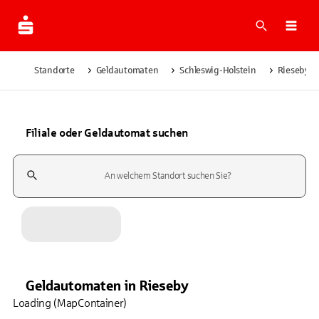
Suche
Navi
Standorte
Geldautomaten
Schleswig-Holstein
Rieseby
Filiale oder Geldautomat suchen
Suchfeld
Geldautomaten
in
Rieseby
Loading (MapContainer)