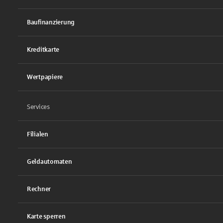
Baufinanzierung
Kreditkarte
Wertpapiere
Services
Filialen
Geldautomaten
Rechner
Karte sperren