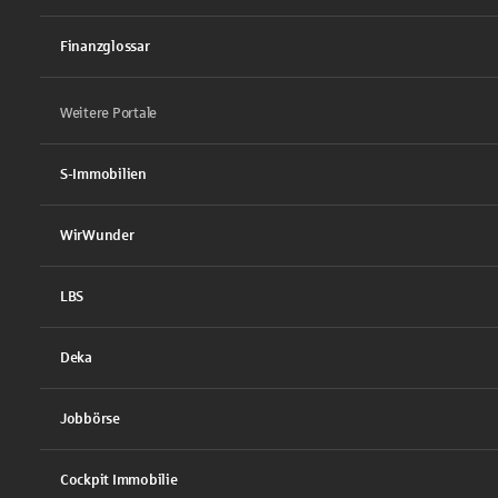
Finanzglossar
Weitere Portale
S-Immobilien
WirWunder
LBS
Deka
Jobbörse
Cockpit Immobilie