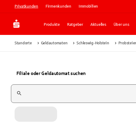
Privatkunden
Firmenkunden
Immobilien
Produkte
Ratgeber
Aktuelles
Über uns
Standorte
Geldautomaten
Schleswig-Holstein
Probsteie
Filiale oder Geldautomat suchen
Suchfeld