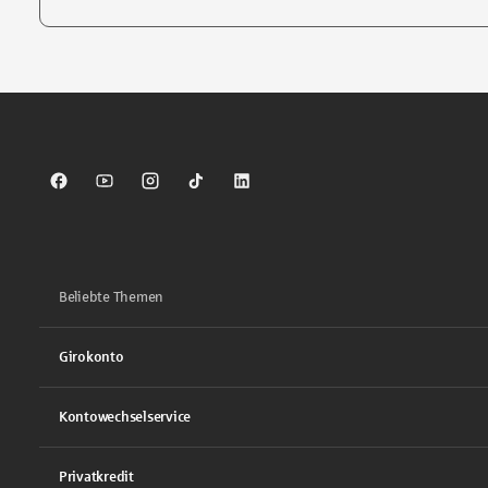
Tippen Sie, um nach Themen zu suchen. Verwenden Sie die Pfei
Sparkasse auf Facebook
Sparkasse auf Youtube
Sparkasse auf Instagram
Sparkasse auf TikTok
Sparkasse auf LinkedIn
Beliebte Themen
Girokonto
Kontowechselservice
Privatkredit