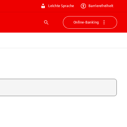
Leichte Sprache
Barrierefreiheit
Online-Banking
Suche