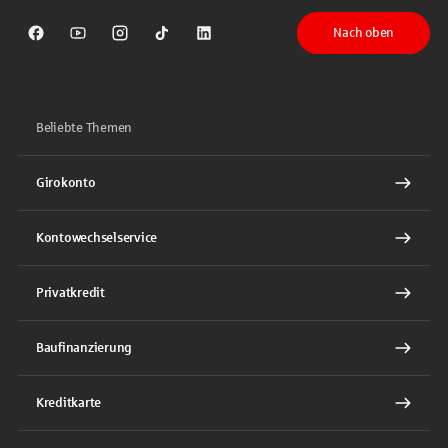
Nach oben
Sparkasse auf Facebook
Sparkasse auf Youtube
Sparkasse auf Instagram
Sparkasse auf TikTok
Sparkasse auf LinkedIn
Beliebte Themen
Girokonto
Kontowechselservice
Privatkredit
Baufinanzierung
Kreditkarte