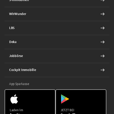
WirWunder
LBS
Deka
Jobbörse
Cockpit Immobilie
App Sparkasse
Laden im
JETZT BEI