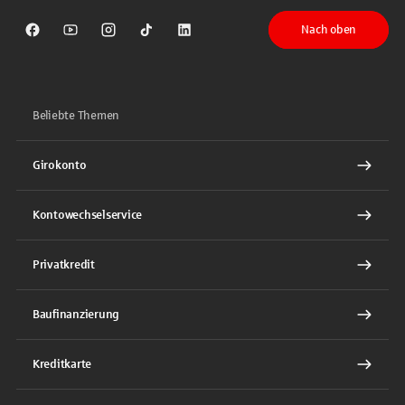
Nach oben
Sparkasse auf Facebook
Sparkasse auf Youtube
Sparkasse auf Instagram
Sparkasse auf TikTok
Sparkasse auf LinkedIn
Beliebte Themen
Girokonto
Kontowechselservice
Privatkredit
Baufinanzierung
Kreditkarte