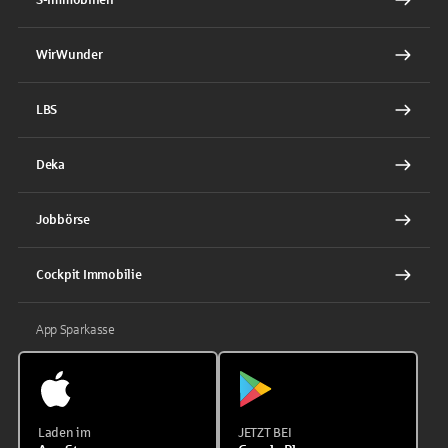
WirWunder
LBS
Deka
Jobbörse
Cockpit Immobilie
App Sparkasse
Laden im
JETZT BEI