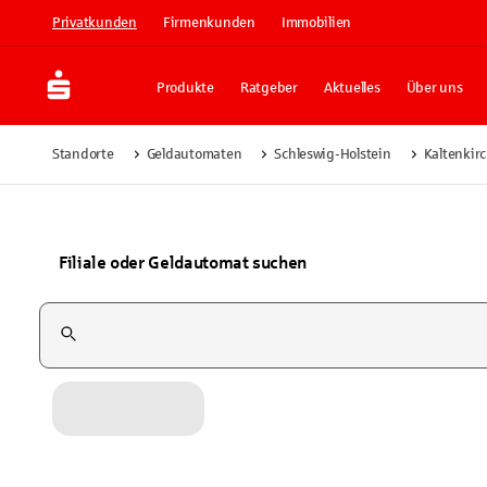
Privatkunden
Firmenkunden
Immobilien
Produkte
Ratgeber
Aktuelles
Über uns
Standorte
Geldautomaten
Schleswig-Holstein
Kaltenkir
Filiale oder Geldautomat suchen
Suchfeld