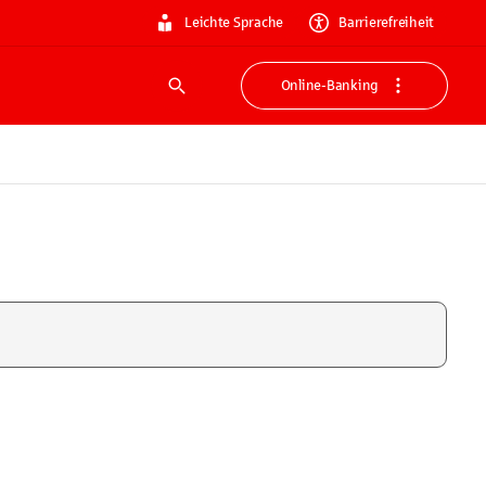
Leichte Sprache
Barrierefreiheit
Online-Banking
Suche