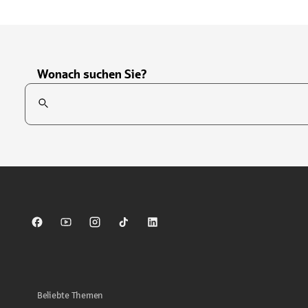
Wonach suchen Sie?
Suchfeld
Tippen Sie, um nach Themen zu suchen. Verwenden Sie die Pfei
Sparkasse auf Facebook
Sparkasse auf Youtube
Sparkasse auf Instagram
Sparkasse auf TikTok
Sparkasse auf LinkedIn
Beliebte Themen