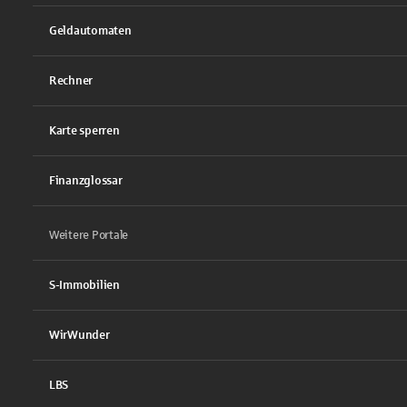
Geldautomaten
Rechner
Karte sperren
Finanzglossar
Weitere Portale
S-Immobilien
WirWunder
LBS