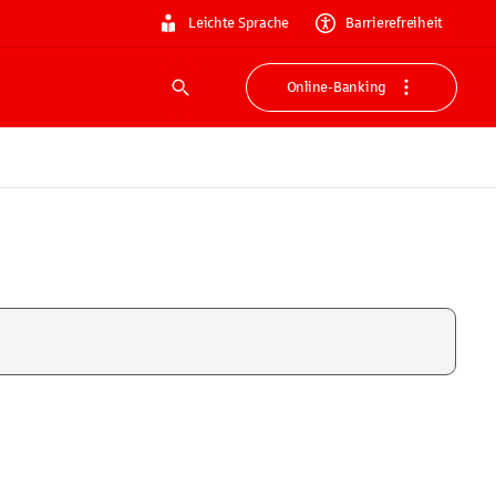
Leichte Sprache
Barrierefreiheit
Online-Banking
Suche