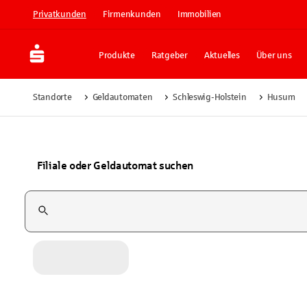
Privatkunden
Firmenkunden
Immobilien
Produkte
Ratgeber
Aktuelles
Über uns
Standorte
Geldautomaten
Schleswig-Holstein
Husum
Filiale oder Geldautomat suchen
Suchfeld