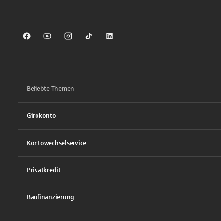
Sparkasse auf Facebook
Sparkasse auf Youtube
Sparkasse auf Instagram
Sparkasse auf TikTok
Sparkasse auf LinkedIn
Beliebte Themen
Girokonto
Kontowechselservice
Privatkredit
Baufinanzierung