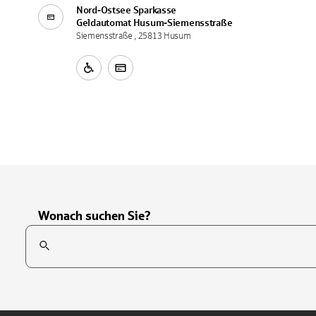
Nord-Ostsee Sparkasse
Geldautomat
Husum-Siemensstraße
Siemensstraße , 25813 Husum
Wonach suchen Sie?
Suchfeld
Tippen Sie, um nach Themen zu suchen. Verwenden Sie die Pfei