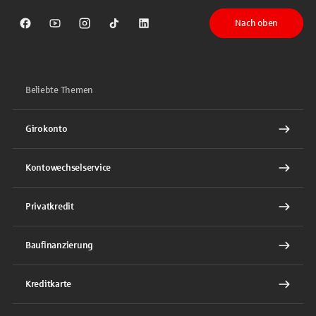
Nach oben
Sparkasse auf Facebook
Sparkasse auf Youtube
Sparkasse auf Instagram
Sparkasse auf TikTok
Sparkasse auf LinkedIn
Beliebte Themen
Girokonto
Kontowechselservice
Privatkredit
Baufinanzierung
Kreditkarte