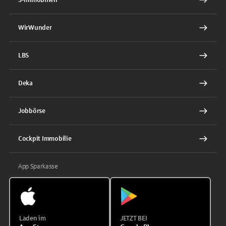
WirWunder
LBS
Deka
Jobbörse
Cockpit Immobilie
App Sparkasse
Laden im
JETZT BEI