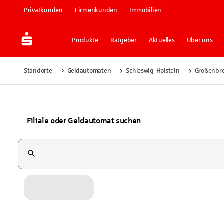
Privatkunden
Firmenkunden
Immobilien
Produkte
Ratgeber
Aktuelles
Über uns
Standorte
Geldautomaten
Schleswig-Holstein
Großenbr
Filiale oder Geldautomat suchen
Suchfeld