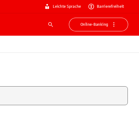
Leichte Sprache
Barrierefreiheit
Online-Banking
Suche