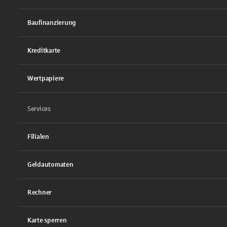
Baufinanzierung
Kreditkarte
Wertpapiere
Services
Filialen
Geldautomaten
Rechner
Karte sperren