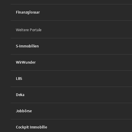
Finanzglossar
Weitere Portale
S-Immobilien
WirWunder
LBS
Deka
Jobbörse
Cockpit Immobilie