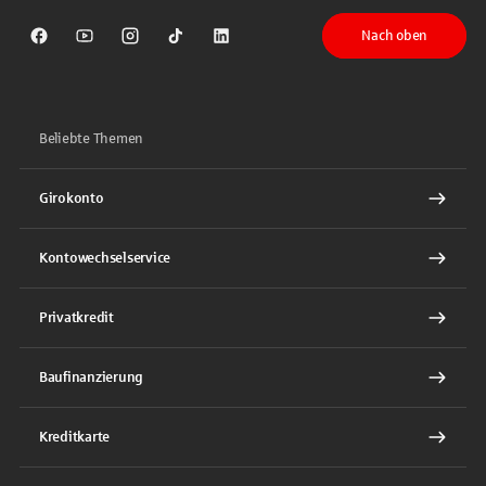
Nach oben
Sparkasse auf Facebook
Sparkasse auf Youtube
Sparkasse auf Instagram
Sparkasse auf TikTok
Sparkasse auf LinkedIn
Beliebte Themen
Girokonto
Kontowechselservice
Privatkredit
Baufinanzierung
Kreditkarte