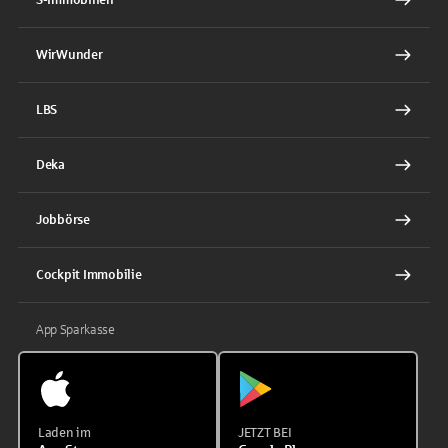
WirWunder
LBS
Deka
Jobbörse
Cockpit Immobilie
App Sparkasse
Laden im
JETZT BEI