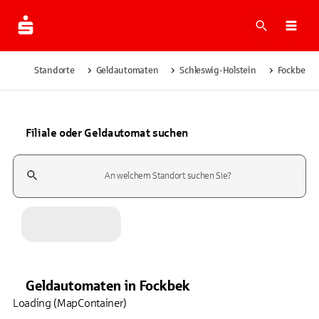
Suche
Navi
Standorte
Geldautomaten
Schleswig-Holstein
Fockbek
Filiale oder Geldautomat suchen
Suchfeld
Geldautomaten
in
Fockbek
Loading (MapContainer)