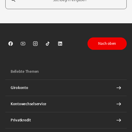
Tippen Sie, um nach Themen zu suchen. Verwenden Sie die Pfeil-T
Nach oben
Sparkasse auf Facebook
Sparkasse auf Youtube
Sparkasse auf Instagram
Sparkasse auf TikTok
Sparkasse auf LinkedIn
Beliebte Themen
Girokonto
Kontowechselservice
Privatkredit