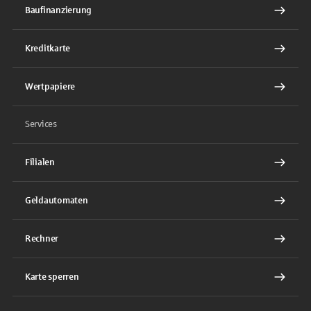
Baufinanzierung
Kreditkarte
Wertpapiere
Services
Filialen
Geldautomaten
Rechner
Karte sperren