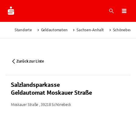
Suche
Navi
Standorte
Geldautomaten
Sachsen-Anhalt
Schönebeck
Zurück zur Liste
Salzlandsparkasse
Geldautomat Moskauer Straße
Moskauer Straße , 39218 Schönebeck