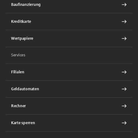
Baufinanzierung
Kreditkarte
Wertpapiere
Services
Filialen
Geldautomaten
Rechner
Karte sperren