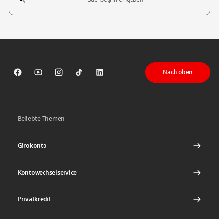
Tippen Sie, um nach Themen zu suchen. Verwenden Sie die Pfeil-T
Nach oben
Sparkasse auf Facebook
Sparkasse auf Youtube
Sparkasse auf Instagram
Sparkasse auf TikTok
Sparkasse auf LinkedIn
Beliebte Themen
Girokonto
Kontowechselservice
Privatkredit