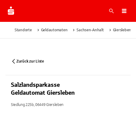
Suche
Navi
Standorte
Geldautomaten
Sachsen-Anhalt
Giersleben
Zurück zur Liste
Salzlandsparkasse
Geldautomat Giersleben
Siedlung 225b, 06449 Giersleben