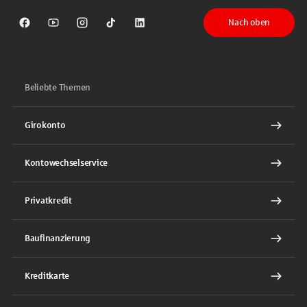
Nach oben
Sparkasse auf Facebook
Sparkasse auf Youtube
Sparkasse auf Instagram
Sparkasse auf TikTok
Sparkasse auf LinkedIn
Beliebte Themen
Girokonto
Kontowechselservice
Privatkredit
Baufinanzierung
Kreditkarte