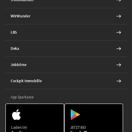
WirWunder
LBS
Deka
Jobbörse
Cockpit Immobilie
App Sparkasse
Laden im
JETZT BEI