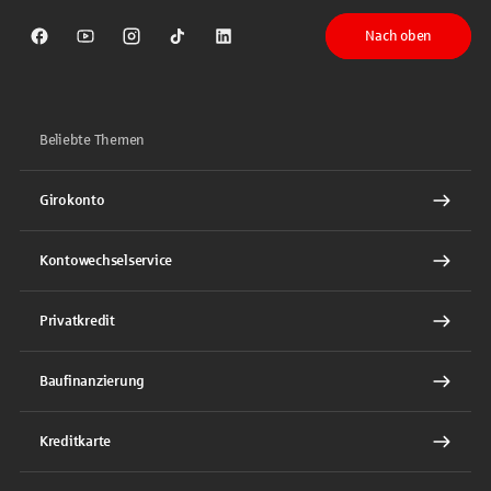
Nach oben
Sparkasse auf Facebook
Sparkasse auf Youtube
Sparkasse auf Instagram
Sparkasse auf TikTok
Sparkasse auf LinkedIn
Beliebte Themen
Girokonto
Kontowechselservice
Privatkredit
Baufinanzierung
Kreditkarte