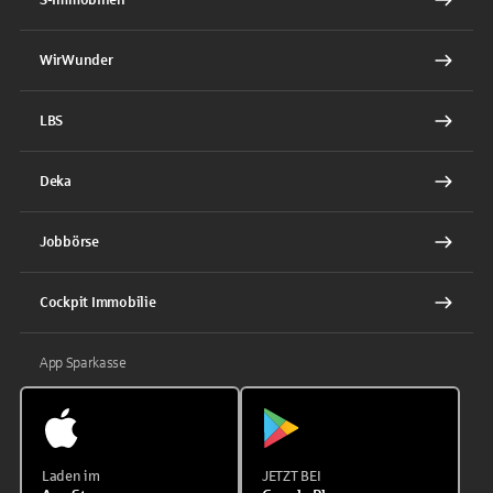
WirWunder
LBS
Deka
Jobbörse
Cockpit Immobilie
App Sparkasse
Laden im
JETZT BEI