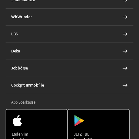
WirWunder
LBS
Deka
Jobbörse
Cockpit Immobilie
App Sparkasse
Laden im
JETZT BEI