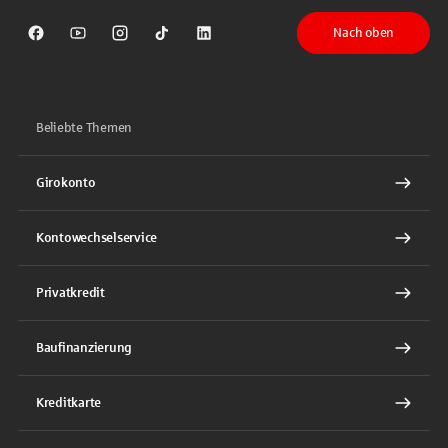
Nach oben
Sparkasse auf Facebook
Sparkasse auf Youtube
Sparkasse auf Instagram
Sparkasse auf TikTok
Sparkasse auf LinkedIn
Beliebte Themen
Girokonto
Kontowechselservice
Privatkredit
Baufinanzierung
Kreditkarte