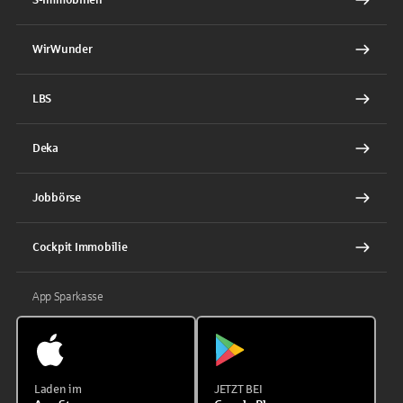
WirWunder
LBS
Deka
Jobbörse
Cockpit Immobilie
App Sparkasse
Laden im
JETZT BEI