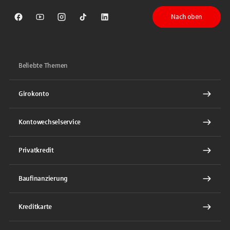
Nach oben
Sparkasse auf Facebook
Sparkasse auf Youtube
Sparkasse auf Instagram
Sparkasse auf TikTok
Sparkasse auf LinkedIn
Beliebte Themen
Girokonto
Kontowechselservice
Privatkredit
Baufinanzierung
Kreditkarte