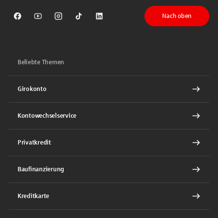
Nach oben
Sparkasse auf Facebook
Sparkasse auf Youtube
Sparkasse auf Instagram
Sparkasse auf TikTok
Sparkasse auf LinkedIn
Beliebte Themen
Girokonto
Kontowechselservice
Privatkredit
Baufinanzierung
Kreditkarte