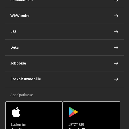
WirWunder
LBS
Deka
Jobbörse
Cockpit Immobilie
App Sparkasse
Laden im
JETZT BEI