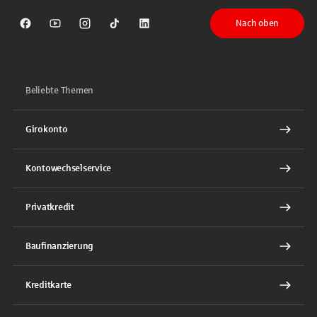
Nach oben
Sparkasse auf Facebook
Sparkasse auf Youtube
Sparkasse auf Instagram
Sparkasse auf TikTok
Sparkasse auf LinkedIn
Beliebte Themen
Girokonto
Kontowechselservice
Privatkredit
Baufinanzierung
Kreditkarte