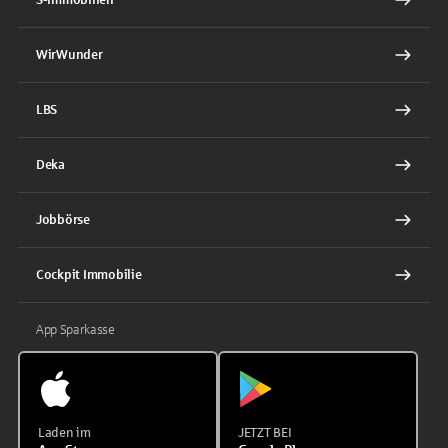
WirWunder
LBS
Deka
Jobbörse
Cockpit Immobilie
App Sparkasse
Laden im
JETZT BEI