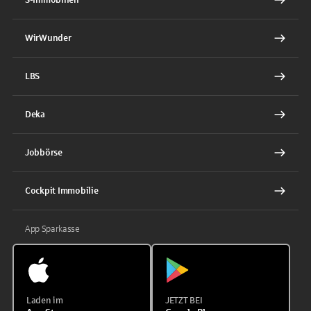
WirWunder
LBS
Deka
Jobbörse
Cockpit Immobilie
App Sparkasse
Laden im
JETZT BEI