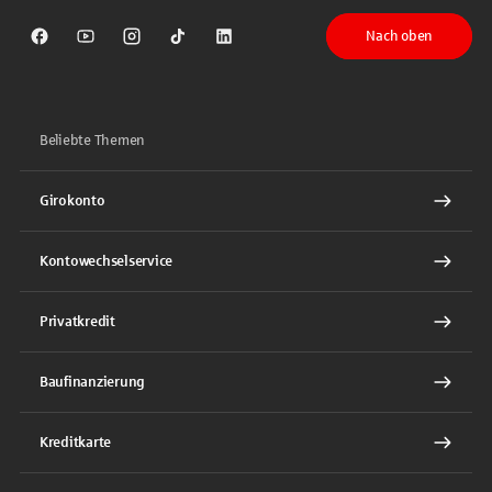
Nach oben
Sparkasse auf Facebook
Sparkasse auf Youtube
Sparkasse auf Instagram
Sparkasse auf TikTok
Sparkasse auf LinkedIn
Beliebte Themen
Girokonto
Kontowechselservice
Privatkredit
Baufinanzierung
Kreditkarte