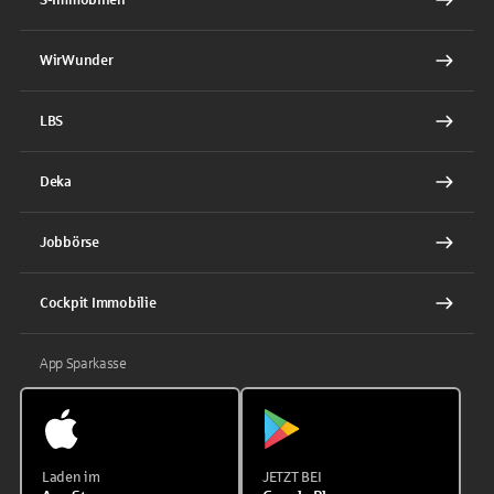
WirWunder
LBS
Deka
Jobbörse
Cockpit Immobilie
App Sparkasse
Laden im
JETZT BEI