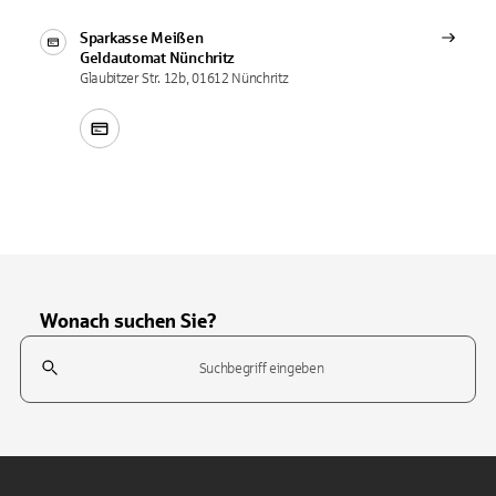
Sparkasse Meißen
Geldautomat
Nünchritz
Glaubitzer Str. 12b, 01612 Nünchritz
Wonach suchen Sie?
Suchfeld
Tippen Sie, um nach Themen zu suchen. Verwenden Sie die Pfeil-T