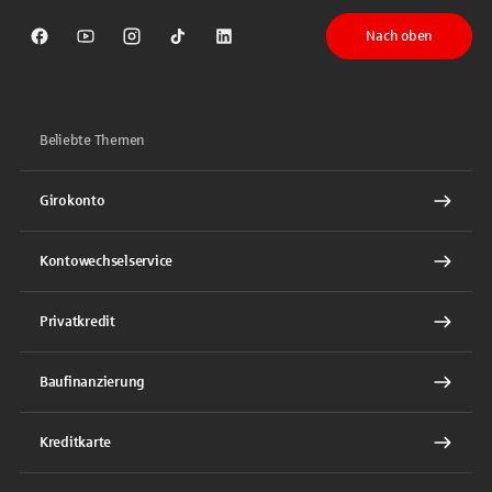
Nach oben
Sparkasse auf Facebook
Sparkasse auf Youtube
Sparkasse auf Instagram
Sparkasse auf TikTok
Sparkasse auf LinkedIn
Beliebte Themen
Girokonto
Kontowechselservice
Privatkredit
Baufinanzierung
Kreditkarte