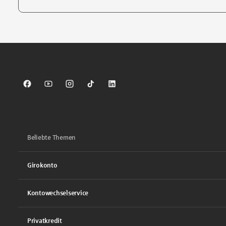
Tippen Sie, um nach Themen zu suchen. Verwenden Sie die Pfei
Sparkasse auf Facebook
Sparkasse auf Youtube
Sparkasse auf Instagram
Sparkasse auf TikTok
Sparkasse auf LinkedIn
Beliebte Themen
Girokonto
Kontowechselservice
Privatkredit