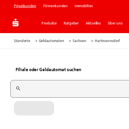
Privatkunden
Firmenkunden
Immobilien
Produkte
Ratgeber
Aktuelles
Über uns
Standorte
Geldautomaten
Sachsen
Hartmannsdorf
Filiale oder Geldautomat suchen
Suchfeld