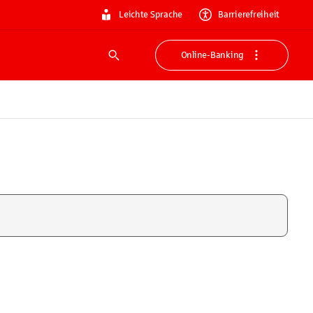
Leichte Sprache
Barrierefreiheit
Online-Banking
Suche