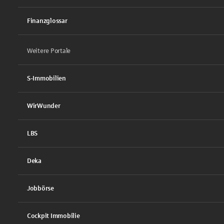
Finanzglossar
Weitere Portale
S-Immobilien
WirWunder
LBS
Deka
Jobbörse
Cockpit Immobilie