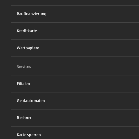
Baufinanzierung
Kreditkarte
Wertpapiere
Services
Filialen
Geldautomaten
Rechner
Karte sperren