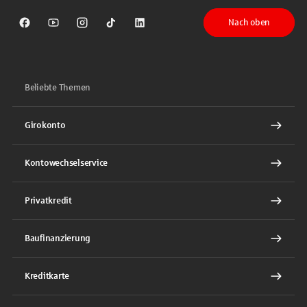
Nach oben
Sparkasse auf Facebook
Sparkasse auf Youtube
Sparkasse auf Instagram
Sparkasse auf TikTok
Sparkasse auf LinkedIn
Beliebte Themen
Girokonto
Kontowechselservice
Privatkredit
Baufinanzierung
Kreditkarte