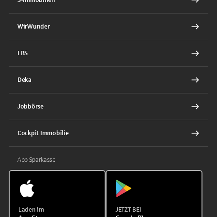
WirWunder
LBS
Deka
Jobbörse
Cockpit Immobilie
App Sparkasse
Laden im
JETZT BEI