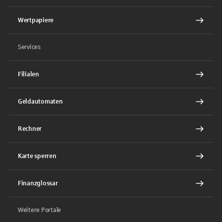
Wertpapiere
Services
Filialen
Geldautomaten
Rechner
Karte sperren
Finanzglossar
Weitere Portale