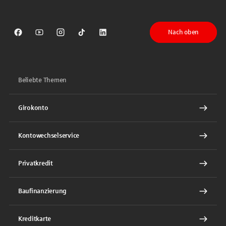
Nach oben
Sparkasse auf Facebook
Sparkasse auf Youtube
Sparkasse auf Instagram
Sparkasse auf TikTok
Sparkasse auf LinkedIn
Beliebte Themen
Girokonto
Kontowechselservice
Privatkredit
Baufinanzierung
Kreditkarte