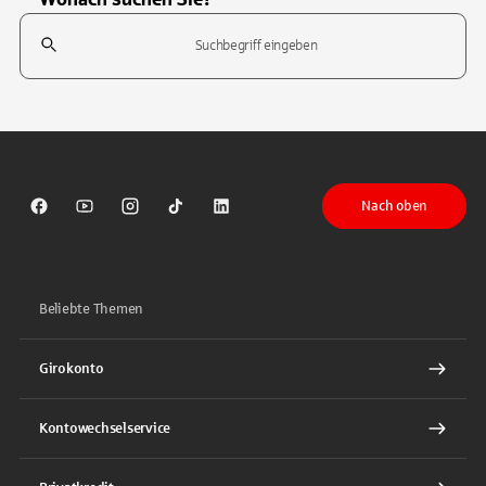
Suchfeld
Tippen Sie, um nach Themen zu suchen. Verwenden Sie die Pfeil-T
Nach oben
Sparkasse auf Facebook
Sparkasse auf Youtube
Sparkasse auf Instagram
Sparkasse auf TikTok
Sparkasse auf LinkedIn
Beliebte Themen
Girokonto
Kontowechselservice