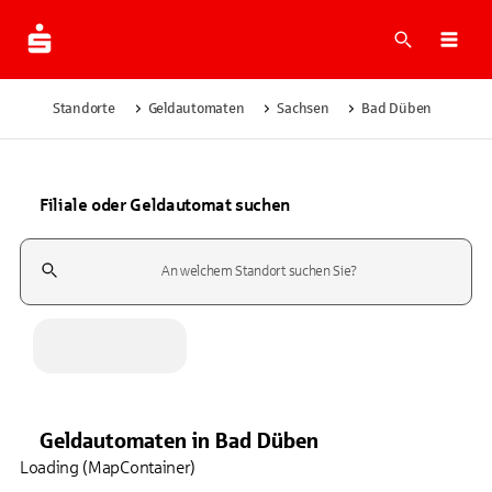
Suche
Navi
Standorte
Geldautomaten
Sachsen
Bad Düben
Filiale oder Geldautomat suchen
Suchfeld
Geldautomaten
in
Bad Düben
Loading (MapContainer)