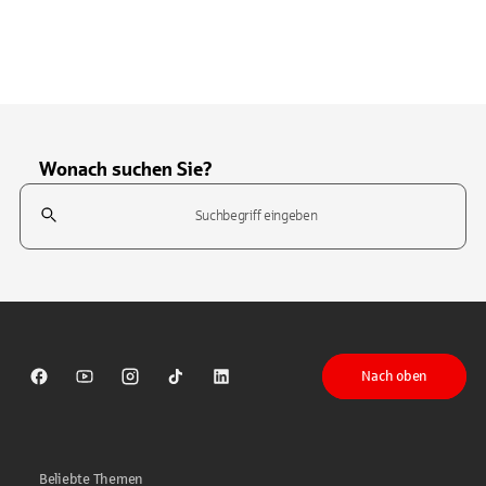
Wonach suchen Sie?
Suchfeld
Tippen Sie, um nach Themen zu suchen. Verwenden Sie die Pfeil-T
Nach oben
Sparkasse auf Facebook
Sparkasse auf Youtube
Sparkasse auf Instagram
Sparkasse auf TikTok
Sparkasse auf LinkedIn
Beliebte Themen