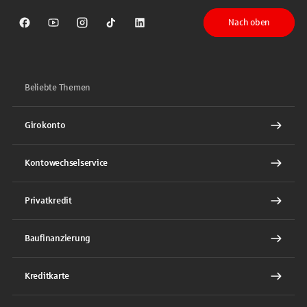
Nach oben
Sparkasse auf Facebook
Sparkasse auf Youtube
Sparkasse auf Instagram
Sparkasse auf TikTok
Sparkasse auf LinkedIn
Beliebte Themen
Girokonto
Kontowechselservice
Privatkredit
Baufinanzierung
Kreditkarte