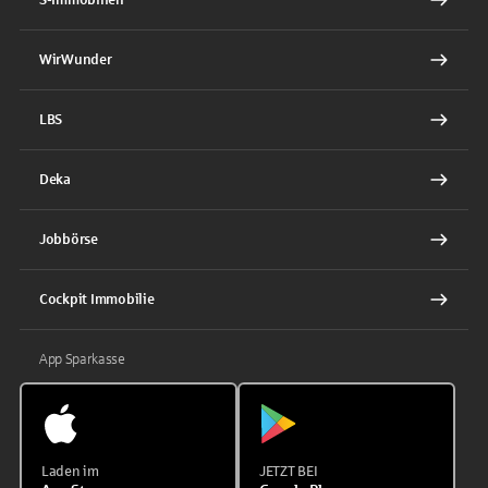
WirWunder
LBS
Deka
Jobbörse
Cockpit Immobilie
App Sparkasse
Laden im
JETZT BEI