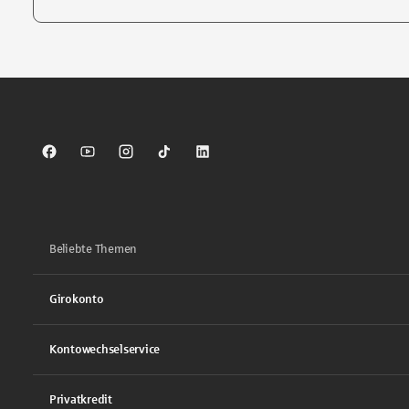
Tippen Sie, um nach Themen zu suchen. Verwenden Sie die Pfei
Sparkasse auf Facebook
Sparkasse auf Youtube
Sparkasse auf Instagram
Sparkasse auf TikTok
Sparkasse auf LinkedIn
Beliebte Themen
Girokonto
Kontowechselservice
Privatkredit