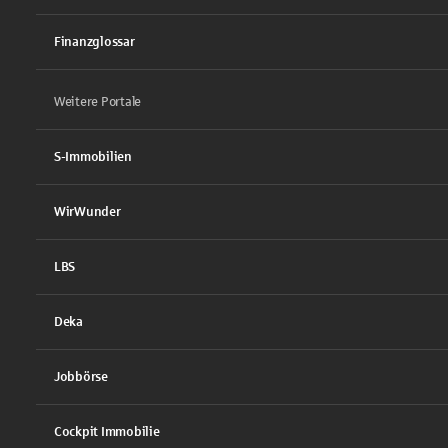
Finanzglossar
Weitere Portale
S-Immobilien
WirWunder
LBS
Deka
Jobbörse
Cockpit Immobilie