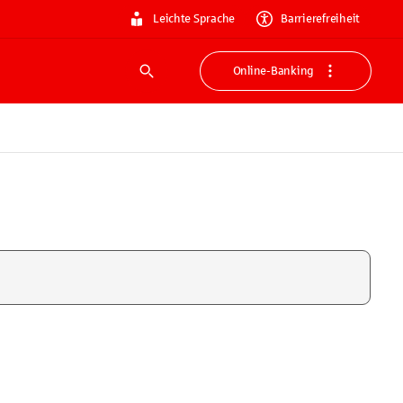
Leichte Sprache
Barrierefreiheit
Online-Banking
Suche