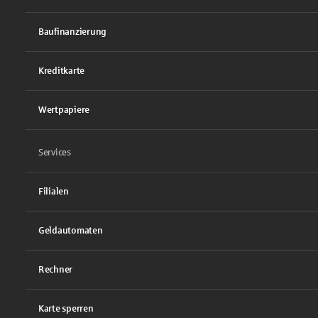
Baufinanzierung
Kreditkarte
Wertpapiere
Services
Filialen
Geldautomaten
Rechner
Karte sperren