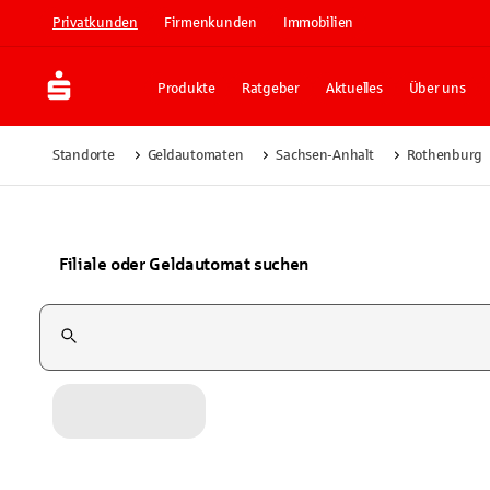
Privatkunden
Firmenkunden
Immobilien
Produkte
Ratgeber
Aktuelles
Über uns
Standorte
Geldautomaten
Sachsen-Anhalt
Rothenburg
Filiale oder Geldautomat suchen
Suchfeld