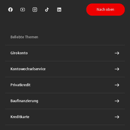
Nach oben
Sparkasse auf Facebook
Sparkasse auf Youtube
Sparkasse auf Instagram
Sparkasse auf TikTok
Sparkasse auf LinkedIn
Beliebte Themen
Girokonto
Kontowechselservice
Privatkredit
Baufinanzierung
Kreditkarte