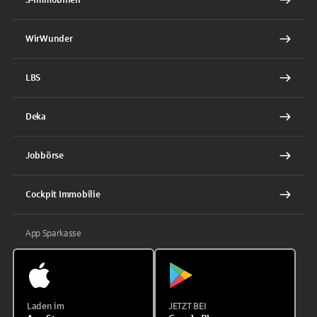
WirWunder
LBS
Deka
Jobbörse
Cockpit Immobilie
App Sparkasse
Laden im
JETZT BEI