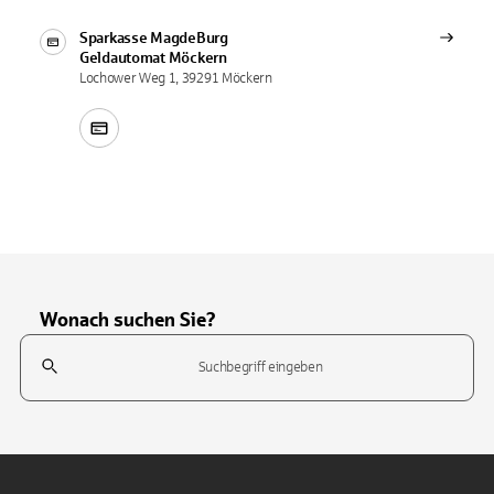
Sparkasse MagdeBurg
Geldautomat
Möckern
Lochower Weg 1, 39291 Möckern
Wonach suchen Sie?
Suchfeld
Tippen Sie, um nach Themen zu suchen. Verwenden Sie die Pfeil-T