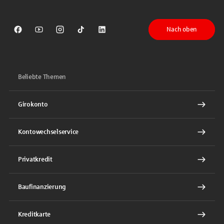
Nach oben
Sparkasse auf Facebook
Sparkasse auf Youtube
Sparkasse auf Instagram
Sparkasse auf TikTok
Sparkasse auf LinkedIn
Beliebte Themen
Girokonto
Kontowechselservice
Privatkredit
Baufinanzierung
Kreditkarte