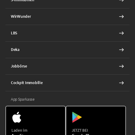
WirWunder
LBS
Deka
Jobbörse
Cockpit Immobilie
App Sparkasse
Laden im
JETZT BEI