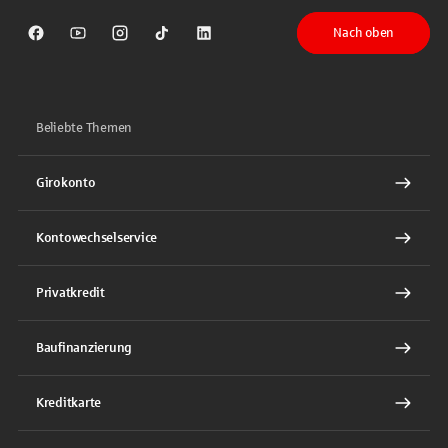
Nach oben
Sparkasse auf Facebook
Sparkasse auf Youtube
Sparkasse auf Instagram
Sparkasse auf TikTok
Sparkasse auf LinkedIn
Beliebte Themen
Girokonto
Kontowechselservice
Privatkredit
Baufinanzierung
Kreditkarte