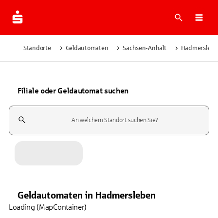
Suche
Navi
Standorte
Geldautomaten
Sachsen-Anhalt
Hadmerslebe
Filiale oder Geldautomat suchen
Suchfeld
Geldautomaten
in
Hadmersleben
Loading (MapContainer)