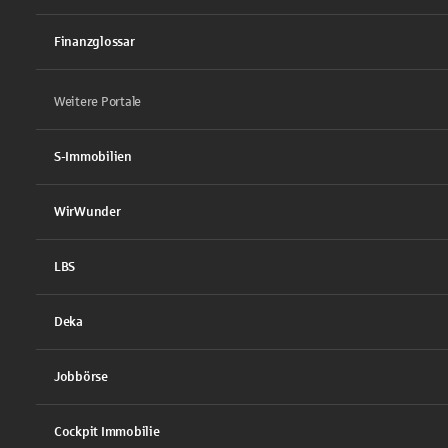
Finanzglossar
Weitere Portale
S-Immobilien
WirWunder
LBS
Deka
Jobbörse
Cockpit Immobilie