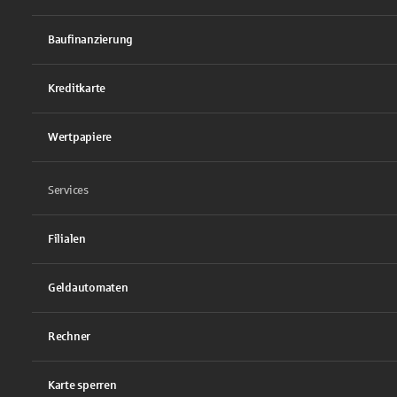
Baufinanzierung
Kreditkarte
Wertpapiere
Services
Filialen
Geldautomaten
Rechner
Karte sperren