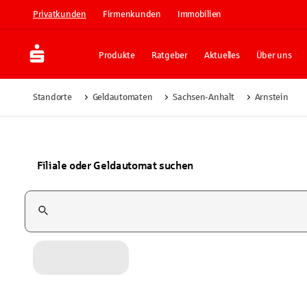
Privatkunden
Firmenkunden
Immobilien
Produkte
Ratgeber
Aktuelles
Über uns
Standorte
Geldautomaten
Sachsen-Anhalt
Arnstein
Filiale oder Geldautomat suchen
Suchfeld