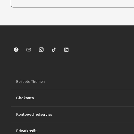
Tippen Sie, um nach Themen zu suchen. Verwenden Sie die Pfei
Sparkasse auf Facebook
Sparkasse auf Youtube
Sparkasse auf Instagram
Sparkasse auf TikTok
Sparkasse auf LinkedIn
Beliebte Themen
Girokonto
Kontowechselservice
Privatkredit