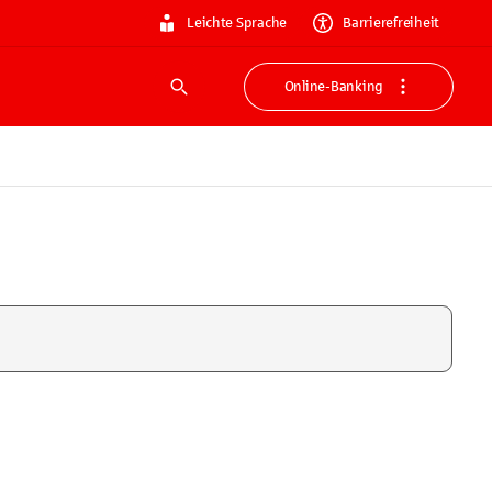
Leichte Sprache
Barrierefreiheit
Online-Banking
Suche