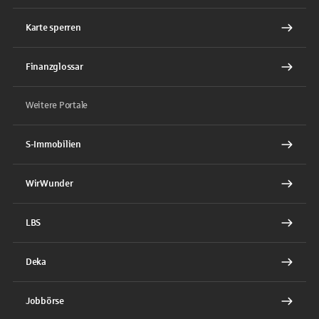
Karte sperren
Finanzglossar
Weitere Portale
S-Immobilien
WirWunder
LBS
Deka
Jobbörse