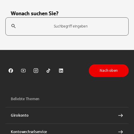
Wonach suchen Sie?
Suchfeld
Tippen Sie, um nach Themen zu suchen. Verwenden Sie die Pfeil-T
Nach oben
Sparkasse auf Facebook
Sparkasse auf Youtube
Sparkasse auf Instagram
Sparkasse auf TikTok
Sparkasse auf LinkedIn
Beliebte Themen
Girokonto
Kontowechselservice