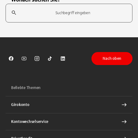
Suchfeld
Tippen Sie, um nach Themen zu suchen. Verwenden Sie die Pfeil-T
Nach oben
Sparkasse auf Facebook
Sparkasse auf Youtube
Sparkasse auf Instagram
Sparkasse auf TikTok
Sparkasse auf LinkedIn
Beliebte Themen
Girokonto
Kontowechselservice