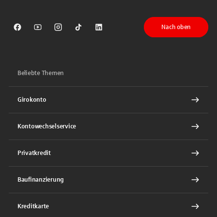
Nach oben
Sparkasse auf Facebook
Sparkasse auf Youtube
Sparkasse auf Instagram
Sparkasse auf TikTok
Sparkasse auf LinkedIn
Beliebte Themen
Girokonto
Kontowechselservice
Privatkredit
Baufinanzierung
Kreditkarte