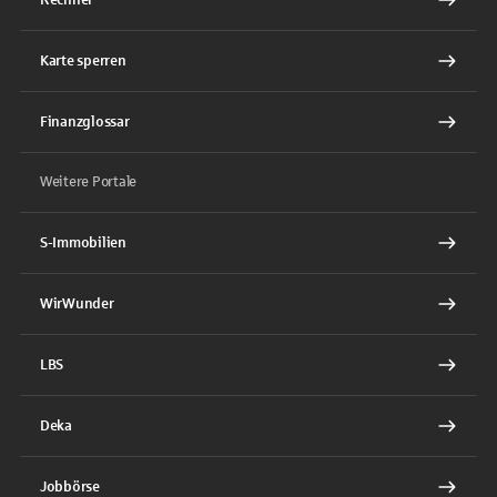
Karte sperren
Finanzglossar
Weitere Portale
S-Immobilien
WirWunder
LBS
Deka
Jobbörse