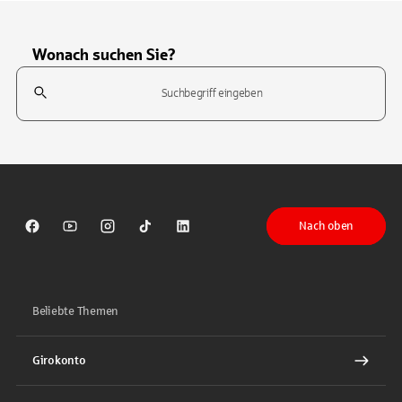
Wonach suchen Sie?
Suchfeld
Tippen Sie, um nach Themen zu suchen. Verwenden Sie die Pfeil-T
Nach oben
Sparkasse auf Facebook
Sparkasse auf Youtube
Sparkasse auf Instagram
Sparkasse auf TikTok
Sparkasse auf LinkedIn
Beliebte Themen
Girokonto