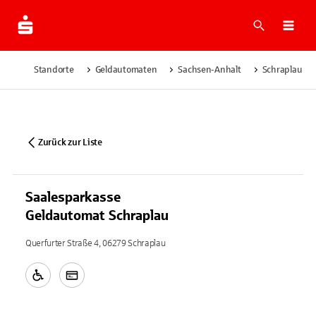
Suche
Navi
Standorte
Geldautomaten
Sachsen-Anhalt
Schraplau
Zurück zur Liste
Saalesparkasse
Geldautomat Schraplau
Querfurter Straße 4, 06279 Schraplau