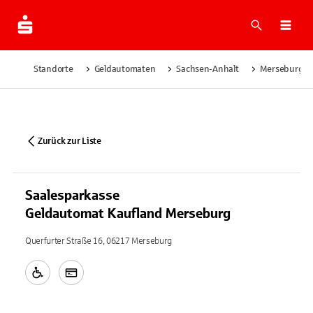
Suche
Navi
Standorte
Geldautomaten
Sachsen-Anhalt
Merseburg
Zurück zur Liste
Saalesparkasse
Geldautomat Kaufland Merseburg
Querfurter Straße 16, 06217 Merseburg