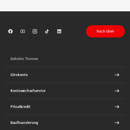
Tippen Sie, um nach Themen zu suchen. Verwenden Sie die Pfeil-T
Nach oben
Sparkasse auf Facebook
Sparkasse auf Youtube
Sparkasse auf Instagram
Sparkasse auf TikTok
Sparkasse auf LinkedIn
Beliebte Themen
Girokonto
Kontowechselservice
Privatkredit
Baufinanzierung