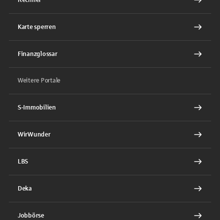
Karte sperren
Finanzglossar
Weitere Portale
S-Immobilien
WirWunder
LBS
Deka
Jobbörse