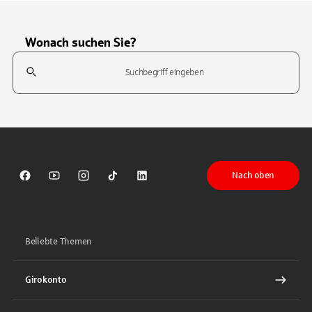
Wonach suchen Sie?
Suchfeld
Tippen Sie, um nach Themen zu suchen. Verwenden Sie die Pfeil-T
Nach oben
Sparkasse auf Facebook
Sparkasse auf Youtube
Sparkasse auf Instagram
Sparkasse auf TikTok
Sparkasse auf LinkedIn
Beliebte Themen
Girokonto