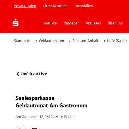
Privatkunden
Firmenkunden
Immobilien
Produkte
Ratgeber
Aktuelles
Über uns
Standorte
Geldautomaten
Sachsen-Anhalt
Halle (Saale)
Zurück zur Liste
Saalesparkasse
Geldautomat Am Gastronom
Am Gastronom 12, 06124 Halle (Saale)