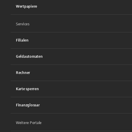
Wertpapiere
Services
Filialen
Geldautomaten
Rechner
Karte sperren
Finanzglossar
Weitere Portale