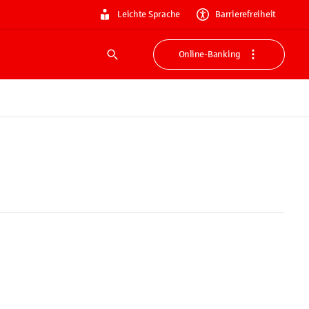
Leichte Sprache
Barrierefreiheit
Online-Banking
Suche