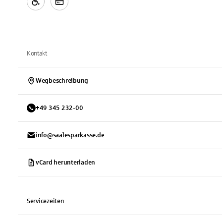
Kontakt
Wegbeschreibung
+
49
345
232-00
info@saalesparkasse.de
vCard herunterladen
Servicezeiten