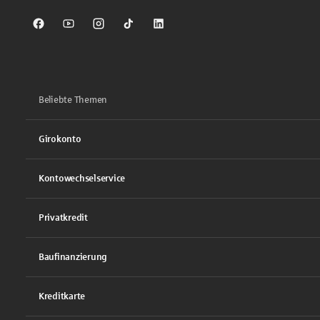
Sparkasse auf Facebook
Sparkasse auf Youtube
Sparkasse auf Instagram
Sparkasse auf TikTok
Sparkasse auf LinkedIn
Beliebte Themen
Girokonto
Kontowechselservice
Privatkredit
Baufinanzierung
Kreditkarte