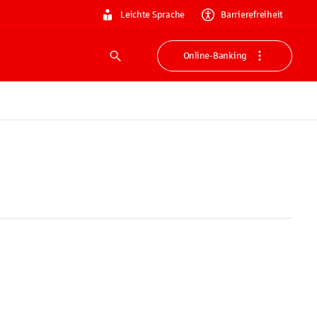
Leichte Sprache
Barrierefreiheit
Online-Banking
Suche