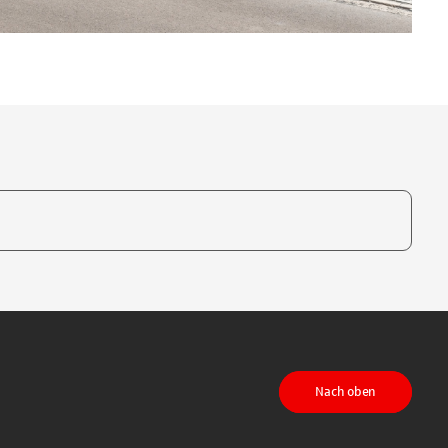
te, um auszuwählen
Nach oben