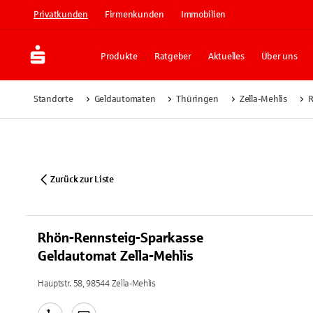
Privatkunden
Firmenkunden
Immobilien
Produkte
Ratgeber
Aktuelles
Über uns
Standorte
Geldautomaten
Thüringen
Zella-Mehlis
R
Zurück zur Liste
Rhön-Rennsteig-Sparkasse
Geldautomat Zella-Mehlis
Hauptstr. 58, 98544 Zella-Mehlis