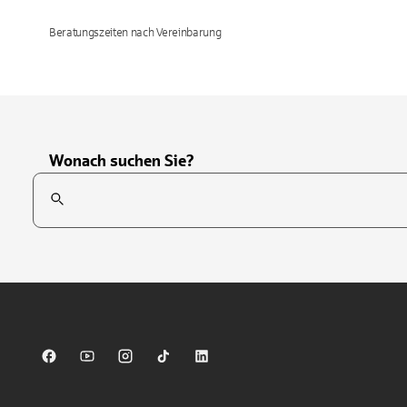
Beratungszeiten nach Vereinbarung
Wonach suchen Sie?
Suchfeld
Tippen Sie, um nach Themen zu suchen. Verwenden Sie die Pfei
Sparkasse auf Facebook
Sparkasse auf Youtube
Sparkasse auf Instagram
Sparkasse auf TikTok
Sparkasse auf LinkedIn