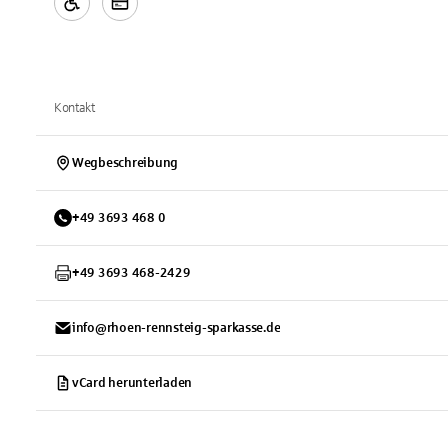
Kontakt
Wegbeschreibung
+
49
3693
468 0
+
49
3693
468-2429
info@rhoen-rennsteig-sparkasse.de
vCard herunterladen