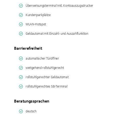
Überweisungsterminal inkl. Kontoauszugsdrucker
Kundenparkplätze
WLAN-Hotspot
Geldautomat mit Einzahl- und Auszahlfunktion
Barrierefreiheit
automatischer Türöffner
weitgehend rollstuhlgerecht
rollstuhlgerechter Geldautomat
rollstuhlgerechtes SB-Terminal
Beratungssprachen
deutsch