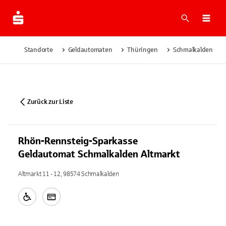
Suche
Navi
Standorte
Geldautomaten
Thüringen
Schmalkalden
Zurück zur Liste
Rhön-Rennsteig-Sparkasse
Geldautomat Schmalkalden Altmarkt
Altmarkt 11 - 12, 98574 Schmalkalden