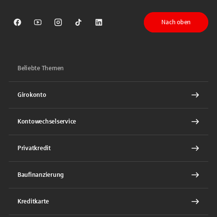
Nach oben
Sparkasse auf Facebook
Sparkasse auf Youtube
Sparkasse auf Instagram
Sparkasse auf TikTok
Sparkasse auf LinkedIn
Beliebte Themen
Girokonto
Kontowechselservice
Privatkredit
Baufinanzierung
Kreditkarte