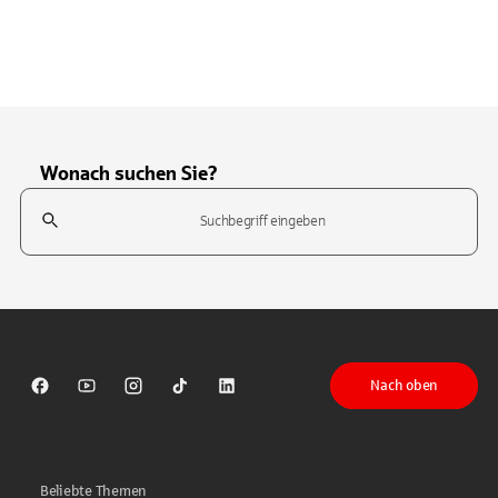
Wonach suchen Sie?
Suchfeld
Tippen Sie, um nach Themen zu suchen. Verwenden Sie die Pfeil-T
Nach oben
Sparkasse auf Facebook
Sparkasse auf Youtube
Sparkasse auf Instagram
Sparkasse auf TikTok
Sparkasse auf LinkedIn
Beliebte Themen