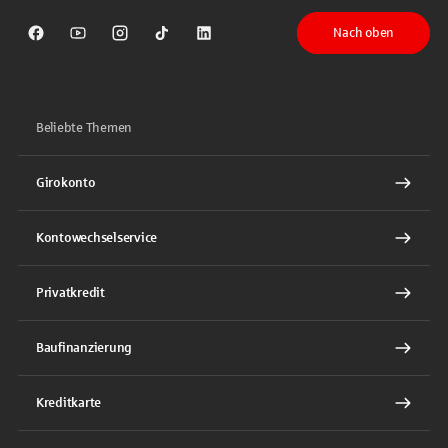
Nach oben
Sparkasse auf Facebook
Sparkasse auf Youtube
Sparkasse auf Instagram
Sparkasse auf TikTok
Sparkasse auf LinkedIn
Beliebte Themen
Girokonto
Kontowechselservice
Privatkredit
Baufinanzierung
Kreditkarte