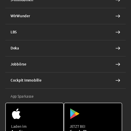
WirWunder
LBS
Deka
Jobbörse
Cockpit Immobilie
App Sparkasse
Laden im
JETZT BEI