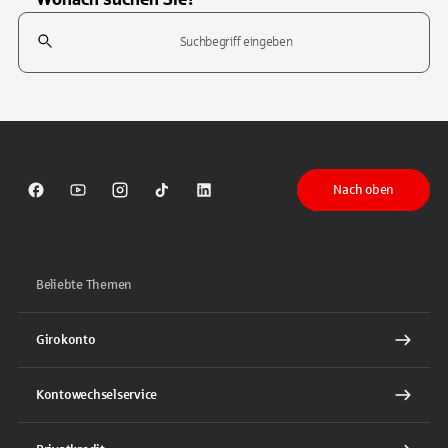
Suchfeld
Tippen Sie, um nach Themen zu suchen. Verwenden Sie die Pfeil-T
Nach oben
Sparkasse auf Facebook
Sparkasse auf Youtube
Sparkasse auf Instagram
Sparkasse auf TikTok
Sparkasse auf LinkedIn
Beliebte Themen
Girokonto
Kontowechselservice