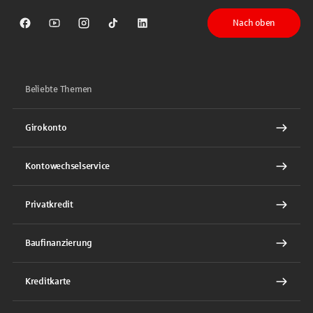
Nach oben
Sparkasse auf Facebook
Sparkasse auf Youtube
Sparkasse auf Instagram
Sparkasse auf TikTok
Sparkasse auf LinkedIn
Beliebte Themen
Girokonto
Kontowechselservice
Privatkredit
Baufinanzierung
Kreditkarte