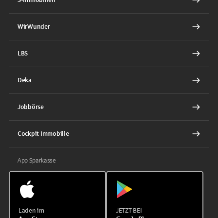
WirWunder
LBS
Deka
Jobbörse
Cockpit Immobilie
App Sparkasse
Laden im
JETZT BEI