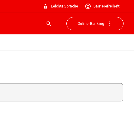
Leichte Sprache
Barrierefreiheit
Online-Banking
Suche