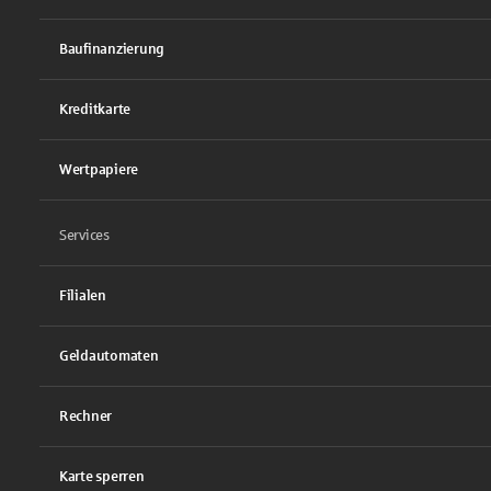
Baufinanzierung
Kreditkarte
Wertpapiere
Services
Filialen
Geldautomaten
Rechner
Karte sperren