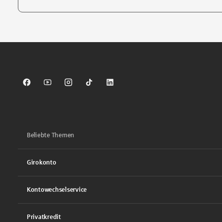
Tippen Sie, um nach Themen zu suchen. Verwenden Sie die Pfei
Sparkasse auf Facebook
Sparkasse auf Youtube
Sparkasse auf Instagram
Sparkasse auf TikTok
Sparkasse auf LinkedIn
Beliebte Themen
Girokonto
Kontowechselservice
Privatkredit