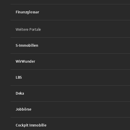
Finanzglossar
Weitere Portale
S-Immobilien
WirWunder
LBS
Deka
Jobbörse
Cockpit Immobilie