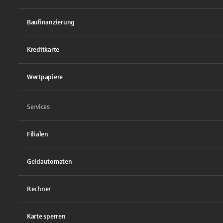
Baufinanzierung
Kreditkarte
Wertpapiere
Services
Filialen
Geldautomaten
Rechner
Karte sperren