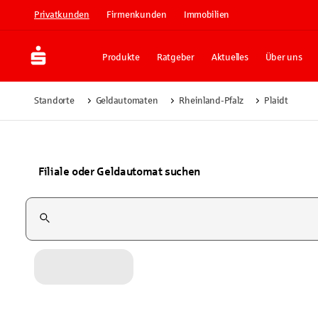
Privatkunden
Firmenkunden
Immobilien
Produkte
Ratgeber
Aktuelles
Über uns
Standorte
Geldautomaten
Rheinland-Pfalz
Plaidt
Filiale oder Geldautomat suchen
Suchfeld