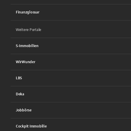
Finanzglossar
Weitere Portale
S-Immobilien
WirWunder
LBS
Deka
Jobbörse
Cockpit Immobilie