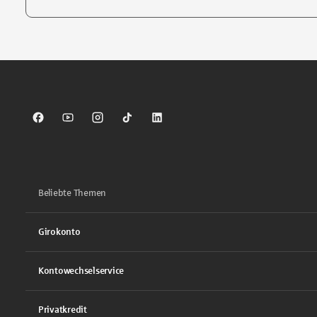
Tippen Sie, um nach Themen zu suchen. Verwenden Sie die Pfei
Sparkasse auf Facebook
Sparkasse auf Youtube
Sparkasse auf Instagram
Sparkasse auf TikTok
Sparkasse auf LinkedIn
Beliebte Themen
Girokonto
Kontowechselservice
Privatkredit