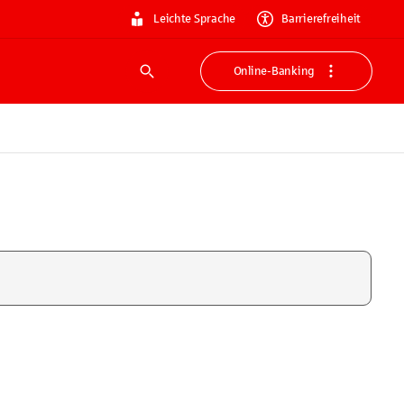
Leichte Sprache
Barrierefreiheit
Online-Banking
Suche