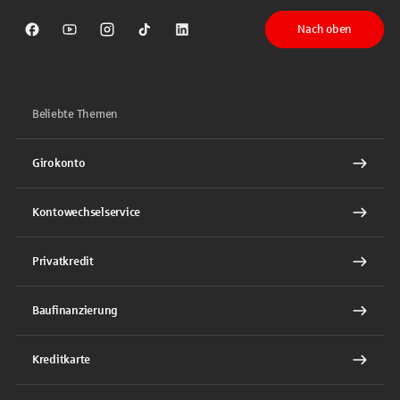
Nach oben
Sparkasse auf Facebook
Sparkasse auf Youtube
Sparkasse auf Instagram
Sparkasse auf TikTok
Sparkasse auf LinkedIn
Beliebte Themen
Girokonto
Kontowechselservice
Privatkredit
Baufinanzierung
Kreditkarte