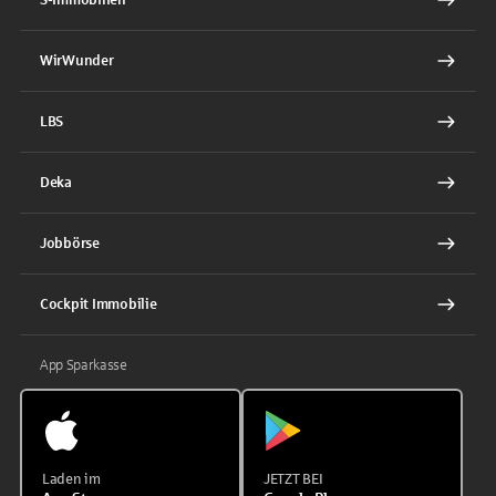
WirWunder
LBS
Deka
Jobbörse
Cockpit Immobilie
App Sparkasse
Laden im
JETZT BEI