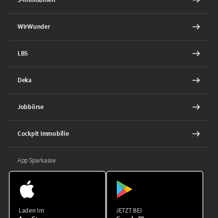
WirWunder
LBS
Deka
Jobbörse
Cockpit Immobilie
App Sparkasse
Laden im
JETZT BEI