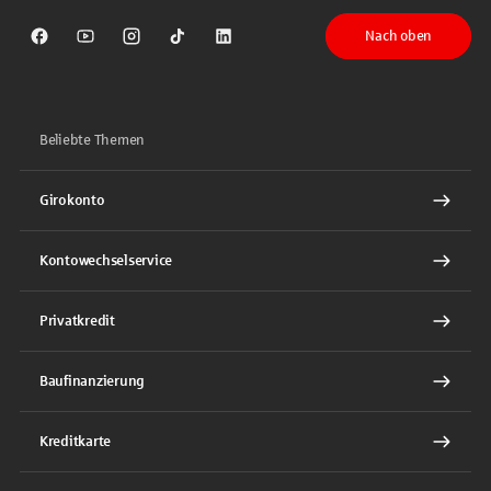
Nach oben
Sparkasse auf Facebook
Sparkasse auf Youtube
Sparkasse auf Instagram
Sparkasse auf TikTok
Sparkasse auf LinkedIn
Beliebte Themen
Girokonto
Kontowechselservice
Privatkredit
Baufinanzierung
Kreditkarte