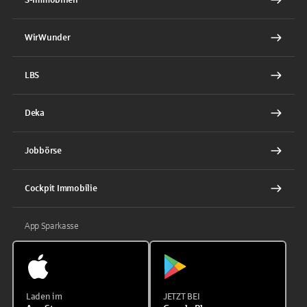
WirWunder
LBS
Deka
Jobbörse
Cockpit Immobilie
App Sparkasse
Laden im
JETZT BEI