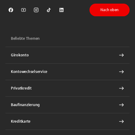
Nach oben
Sparkasse auf Facebook
Sparkasse auf Youtube
Sparkasse auf Instagram
Sparkasse auf TikTok
Sparkasse auf LinkedIn
Beliebte Themen
Girokonto
Kontowechselservice
Privatkredit
Baufinanzierung
Kreditkarte