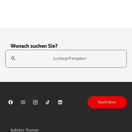
Wonach suchen Sie?
Suchfeld
Tippen Sie, um nach Themen zu suchen. Verwenden Sie die Pfeil-T
Nach oben
Sparkasse auf Facebook
Sparkasse auf Youtube
Sparkasse auf Instagram
Sparkasse auf TikTok
Sparkasse auf LinkedIn
Beliebte Themen